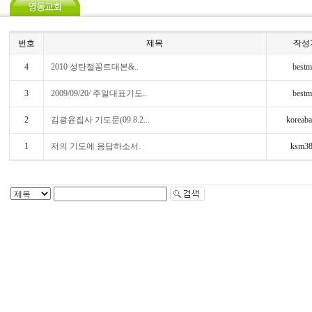
번호
제목
작성
4
2010 성탄절꽁트대본&..
bestm
3
2009/09/20/ 주일대표기도..
bestm
2
김광윤집사 기도문(09.8.2...
koreaba
1
저의 기도에 응답하소서.
ksm3