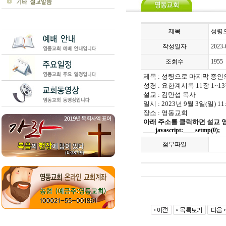
제목
성령으
작성일자
2023-
조회수
1955
제목
:
성령으로 마지막 증인
성경
:
요한계시록
11
장
1~13
설교
:
김만섭 목사
일시
: 2023
년
9
월
3
일
(
일
) 11
장소
:
영동교회
아래 주소를 클릭하면 설교 
____javascript:____setmp(0);
첨부파일