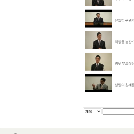
유일한 구원자 
희망을 붙잡으
밤낮 부르짖는
성령의 침례를