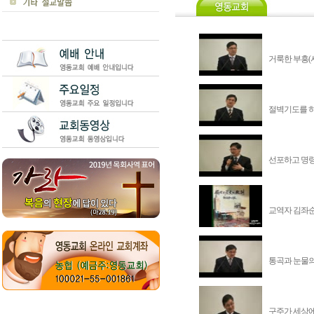
거룩한 부흥(사도
절벽기도를 하
선포하고 명령
교역자 김좌순조
통곡과 눈물의
구주가 세상에