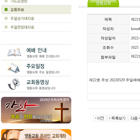
제목
제22
작성자
koreab
작성일자
2022-
조회수
1025
제22
첨부파일
제
22
호 주보
20220529
주일예