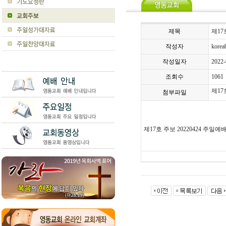
제목
제17
작성자
koreab
작성일자
2022-
조회수
1061
제17
첨부파일
제
17
호 주보
20220424
주일예