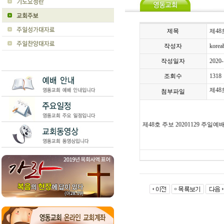
제목
제48
작성자
koreab
작성일자
2020-
조회수
1318
제48
첨부파일
제
48
호 주보
20201129
주일예