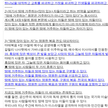
하나님을 대적하고 교회를 파괴하고 가정을 파괴하고 인생들을 파괴하려고
--------
2)
여기서 땅에 거주하는
(
앉아 있는
)
자들이라고 하는 번역을 살펴본다
.
“
땅에 거주하는
”
원문은 거주하다가 아니고
“
앉아 있다
”
는 동사이다
.
계시록
14
장
6
절에 원래 본문에 나오는 자들은 땅에 앉아 있는 자들이다
.
앉아 있는 자들은 악한 권력자에게 좋아서가 아니라 마지못해 따라가는 사
이 땅에 앉아 있는 자들은 땅에 거주하는 자들하고는 차이가 있다
.
3) “
땅에 앉아 있는 자
”
는 영원한 복음 전도 대상자이다
.
마태복음
4
장
16
절에 예수님 공생애를 시작할 때
,
갈릴리 나사렛에서 가버나움으로 이주하실 때
,
예수께서 이사야서를 인용한
16.
흑암에 앉은 백성이 큰 빛을 보았고 사망의 땅과 그늘에 앉은 자들에게
마태가 사용한 용어를 요한이 사용하고 있다
.
흑암에 앉은 자
,
그늘에 앉은 자들이라는 용어를 사용하고 있다
.
▣
땅에 있는 사람들이 두 가지 종류가 있다
.
땅에 거주하는 자들과 땅에 앉아 있는 자들로 구분할 수 있다
.
땅에 거주하는 자들을 향해서는 영원한 심판을 선포하고 있다
.
땅에 앉아 있는 자들에게는 영원한 복음
,
구원의 복음
,
천국의 복음이 있다
.
영원한 복음에는 영원한 심판의 복음과 영원한 구원의 복음을 포함하고 있
-----------
지금도 땅에 거주하는 자들이 이 세상에는 존재하고 있다
.
예를 들면
,
공산주의 체제의 국가와 독재 권력의 통치 아래 있는 국가와 이슬
아래 있는 사람들에게도 땅에 앉아 있는 이들이 있을 수 있다
.
우리나라 지난 주간에 하마스가 이스라엘을 공격하여 어린이와 민간인을 