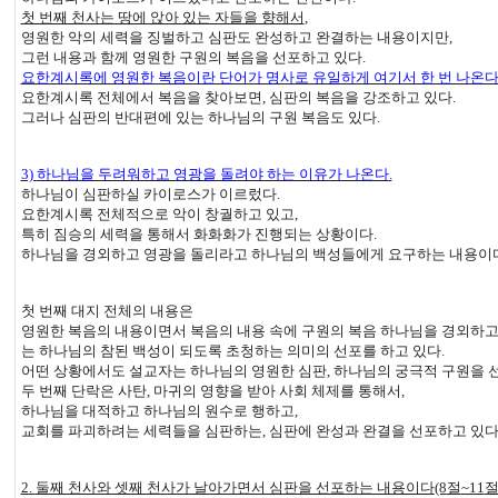
첫 번째 천사는 땅에 앉아 있는 자들을 향해서
,
영원한 악의 세력을 징벌하고 심판도 완성하고 완결하는 내용이지만
,
그런 내용과 함께 영원한 구원의 복음을 선포하고 있다
.
요한계시록에 영원한 복음이란 단어가 명사로 유일하게 여기서 한 번 나온
요한계시록 전체에서 복음을 찾아보면
,
심판의 복음을 강조하고 있다
.
그러나 심판의 반대편에 있는 하나님의 구원 복음도 있다
.
3)
하나님을 두려워하고 영광을 돌려야 하는 이유가 나온다
.
하나님이 심판하실 카이로스가 이르렀다
.
요한계시록 전체적으로 악이 창궐하고 있고
,
특히 짐승의 세력을 통해서 화화화가 진행되는 상황이다
.
하나님을 경외하고 영광을 돌리라고 하나님의 백성들에게 요구하는 내용이
첫 번째 대지 전체의 내용은
영원한 복음의 내용이면서 복음의 내용 속에 구원의 복음 하나님을 경외하
는 하나님의 참된 백성이 되도록 초청하는 의미의 선포를 하고 있다
.
어떤 상황에서도 설교자는 하나님의 영원한 심판
,
하나님의 궁극적 구원을 
두 번째 단락은 사탄
,
마귀의 영향을 받아 사회 체제를 통해서
,
하나님을 대적하고 하나님의 원수로 행하고
,
교회를 파괴하려는 세력들을 심판하는
,
심판에 완성과 완결을 선포하고 있
2.
둘째 천사와 셋째 천사가 날아가면서 심판을 선포하는 내용이다
(8
절
~11