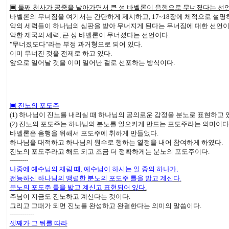
▣
둘째 천사가 공중을 날아가면서 큰 성 바벨론이 음행으로 무너졌다는 선
바벨론의 무너짐을 여기서는 간단하게 제시하고
, 17~18
장에 체적으로 설명
악의 세력들이 하나님의 심판을 받아 무너지게 된다는 무너짐에 대한 선언
악한 제국의 세력
,
큰 성 바벨론이 무너졌다는 선언이다
.
"
무너졌도다
"
라는 부정 과거형으로 되어 있다
.
이미 무너진 것을 전제로 하고 있다
.
앞으로 일어날 것을 이미 일어난 걸로 선포하는 방식이다
.
▣
진노의 포도주
(1)
하나님이 진노를 내리실 때 하나님의 공의로운 감정을 분노로 표현하고 
(2)
진노의 포도주는 하나님의 분노를 일으키게 만드는 포도주라는 의미이다
바벨론은 음행을 위해서 포도주에 취하게 만들었다
.
하나님을 대적하고 하나님의 원수로 행하는 열정을 내어 참여하게 하였다
.
진노의 포도주라고 해도 되고 조금 더 정확하게는 분노의 포도주이다
.
---------
나중에 예수님의 재림 때
,
예수님이 하시는 일 중의 하나가
,
전능하신 하나님의 맹렬한 분노의 포도주 틀을 밟고 계신다
.
분노의 포도주 틀을 밟고 계신고 표현되어 있다
.
주님이 지금도 진노하고 계신다는 것이다
.
그리고 그때가 되면 진노를 완성하고 완결한다는 의미의 말씀이다
.
------------
셋째가 그 뒤를 따라