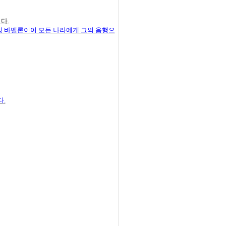
이다
.
 성 바벨론이여 모든 나라에게 그의 음행으
다
.