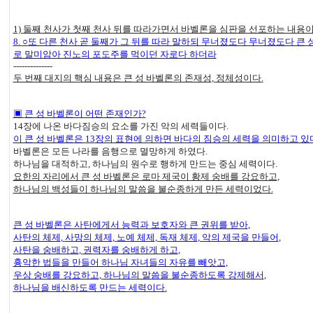
1)
둘째 천사가 첫째 천사 뒤를 따라가면서 바벨론을 심판을 선포하는 내용
8.
○
또 다른 천사 곧 둘째가 그 뒤를 따라 말하되 무너졌도다 무너졌도다 큰
로 말미암아 진노의 포도주를 먹이던 자로다 하더라
--------------
두 번째 대지의 핵심 내용은 큰 성 바벨론의 존재성
,
정체성이다
.
▣
큰 성 바벨론이 어떤 존재인가
?
14
장에 나온 바다짐승의 요소를 가진 악의 세력들이다
.
이 큰 성 바벨론은
13
장의 표현에 의하면 바다의 짐승의 세력을 의미하고 있
바벨론은 모든 나라를 음행으로 멸망하게 하였다
.
하나님을 대적하고
,
하나님의 원수로 행하게 만드는 중심 세력이다
.
요한의 자리에서 큰 성 바벨론은 로마 제국이 황제 숭배를 강요하고
,
하나님의 백성들이 하나님의 말씀을 불순종하게 만든 세력이었다
.
큰 성 바벨론은 사탄에게서 능력과 보호자와 큰 권위를 받아
,
사탄의 체제
,
사망의 체제
,
노예 체제
,
독재 체제
,
악의 제국을 만들어
,
사탄을 숭배하고
,
권력자를 숭배하게 하고
,
흉악한 법들을 만들어 하나님 자녀들의 자유를 빼앗고
,
우상 숭배를 강요하고
,
하나님의 말씀을 불순종하도록 강제해서
,
하나님을 배신하도록 만드는 세력이다
.