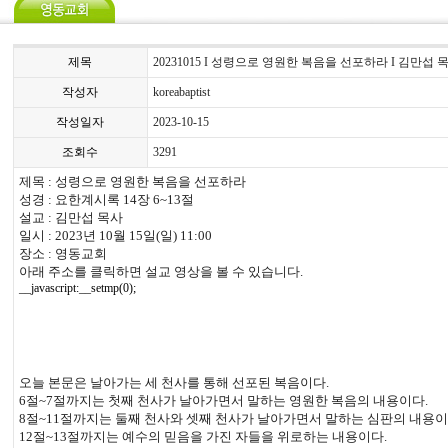
제목
20231015 I 성령으로 영원한 복음을 선포하라 I 김만섭 
작성자
koreabaptist
작성일자
2023-10-15
조회수
3291
제목
:
성령으로 영원한 복음을 선포하라
성경
:
요한계시록
14
장
6~13
절
설교
:
김만섭 목사
일시
: 2023
년
10
월
15
일
(
일
) 11:00
장소
:
영동교회
아래 주소를 클릭하면 설교 영상을 볼 수 있습니다
.
__javascript:__setmp(0);
오늘 본문은 날아가는 세 천사를 통해 선포된 복음이다
.
6
절
~7
절까지는 첫째 천사가 날아가면서 말하는 영원한 복음의 내용이다
.
8
절
~11
절까지는 둘째 천사와 셋째 천사가 날아가면서 말하는 심판의 내용
12
절
~13
절까지는 예수의 믿음을 가진 자들을 위로하는 내용이다
.