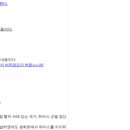
 한다
.
람들이다
.
 내용이다
.
 빛이 비치었도다 하였느니라
다
.
람 통치 아래 있는 국가
,
하마스 군벌 집단
학살하였데도 광화문에서 하마스를 지지하