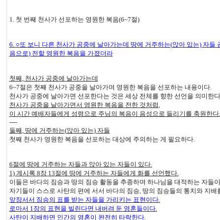
1.
첫 번째 천사가 선포하는 영원한 복음
(6~7
절
)
6.
○
또 보니 다른 천사가 공중에 날아가는데 땅에 거주하는
(
앉아 있는
)
자들 
음으로
)
전할 영원한 복음을 가졌더라
첫째
,
천사가 공중에 날아가는데
6~7
절은 첫째 천사가 공중을 날아가며 영원한 복음을 선포하는 내용이다
.
천사가 공중에 날아가면 선포한다는 것은 세상 전체를 향한 선언을 의미한
천사가 공중을 날아가면서 영원한 복음을 전한 것처럼
,
이 시간 예배자들에게 성령으로 주님의 복음이 음성으로 들리기를 축원한다
----
둘째
,
땅에 거주하는
(
앉아 있는
)
자들
첫째 천사가 영원한 복음을 선포하는 대상에 주의하는 게 필요하다
.
6
절에 땅에 거주하는 자들과 앉아 있는 자들이 있다
.
1)
계시록
8
장
13
절에 땅에 거주하는 자들에게 화를 선언했다
.
이들은 바다의 짐승과 땅의 짐승 활동을 추종하며 하나님을 대적하는 자들
자기들이 스스로 사탄의 편에 서서 바다의 짐승
,
땅의 짐승들의 통치와 지배
앞장서서 짐승의 표를 받는 자들을 가리키는 표현이다
.
로마서
1
장의 표현을 빌린다면 내버려 둔 영혼들이다
.
사탄이 지배하면 인간의 영혼이 완전히 타락한다
.