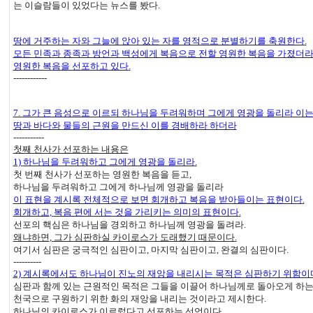
는 이슬람들이 있었다는 뉴스를 봤다
.
땅에 거주하는 자와 그늘에 앉아 있는 자를 영적으로 분별하기를 축원한다
.
모든 민족과 종족과 방언과 백성에게 복음으로 전할 영원한 복음을 가졌더
영원한 복음을 선포하고 있다
.
------------
7.
그가 큰 음성으로 이르되 하나님을 두려워하며 그에게 영광을 돌리라 이
땅과 바다와 물들의 근원을 만드신 이를 경배하라 하더라
-----------
첫째 천사가 선포하는 내용은
1)
하나님을 두려워하고 그에게 영광을 돌리라
.
첫 번째 천사가 선포하는 영원한 복음을 듣고
,
하나님을 두려워하고 그에게 하나님께 영광을 돌리라
이 표현을 계시록 전체적으로 보면 회개하고 복음을 받아들이는 표현이다
.
회개하고
,
복음 편에 서는 것을 가리키는 의미의 표현이다
.
선포의 핵심은 하나님을 경외하고 하나님께 영광을 돌려라
.
왜냐하면
,
그가 심판하실 카이로스가 도래했기 때문이다
.
여기서 심판은 궁극적인 심판이고
,
마지막 심판이고
,
완결의 심판이다
.
----------
2)
계시록에서도 하나님이 진노의 재앙을 내리시는 목적은 심판하기 위함이
심판과 함께 있는 근원적인 목적은 그들을 이끌어 하나님께로 돌아오게 하는
천국으로 구원하기 위한 화의 재앙을 내리는 것이라고 제시한다
.
하나님의 카이로스가 이르렀다고 선포하는 선언이다
.